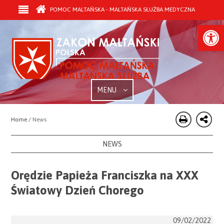
POMOC MALTAŃSKA - MALTAŃSKA SŁUŻBA MEDYCZNA
Open
MENU
Home /
News
NEWS
Orędzie Papieża Franciszka na XXX
Światowy Dzień Chorego
09/02/2022