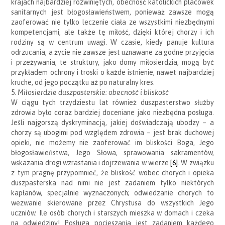
krajach najbardziej rozwiniętych, obecność katolickich placówek
sanitarnych jest błogosławieństwem, ponieważ zawsze mogą
zaoferować nie tylko leczenie ciała ze wszystkimi niezbędnymi
kompetencjami, ale także tę miłość, dzięki której chorzy i ich
rodziny są w centrum uwagi. W czasie, kiedy panuje kultura
odrzucania, a życie nie zawsze jest uznawane za godne przyjęcia
i przeżywania, te struktury, jako domy miłosierdzia, mogą być
przykładem ochrony i troski o każde istnienie, nawet najbardziej
kruche, od jego początku aż po naturalny kres.
5.
Miłosierdzie duszpasterskie: obecność i bliskość
W ciągu tych trzydziestu lat również duszpasterstwo służby
zdrowia było coraz bardziej doceniane jako niezbędna posługa.
Jeśli najgorszą dyskryminacją, jakiej doświadczają ubodzy – a
chorzy są ubogimi pod względem zdrowia – jest brak duchowej
opieki, nie możemy nie zaoferować im bliskości Boga, Jego
błogosławieństwa, Jego Słowa, sprawowania sakramentów,
wskazania drogi wzrastania i dojrzewania w wierze
[6]
. W związku
z tym pragnę przypomnieć, że bliskość wobec chorych i opieka
duszpasterska nad nimi nie jest zadaniem tylko niektórych
kapłanów, specjalnie wyznaczonych; odwiedzanie chorych to
wezwanie skierowane przez Chrystusa do wszystkich Jego
uczniów. Ile osób chorych i starszych mieszka w domach i czeka
na odwiedziny! Posługa pocieszania jest zadaniem każdego