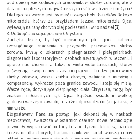
pod opieką wielkodusznych pracowników służby zdrowia, ale z
dala od najbliższych i najważniejszych osób w ich ziemskim życiu?
Dlatego tak ważne jest, by mieć u swego boku świadków Bożego
miłosierdzia, którzy za przykładem Jezusa, miłosierdzia Ojca,
wylewają na rany chorych olej pocieszenia i wino nadziei
[3]
.
3.
Dotknąć cierpiącego ciała Chrystusa
Zachęta Jezusa, by być miłosiernym jak Ojciec, nabiera
szczególnego znaczenia w przypadku pracowników służby
zdrowia. Myślę o lekarzach, pielęgniarzach i pielęgniarkach,
diagnostach laboratoryjnych, osobach asystujących w leczeniu i
opiece nad chorymi, a także o wielu wolontariuszach, którzy
poświęcają swój cenny czas cierpiącym. Drodzy pracownicy
służby zdrowia, wasza służba chorym, pełniona z miłością i
kompetencją, wykracza poza granice zawodu i staje się misją.
Wasze ręce, dotykające cierpiącego ciała Chrystusa, mogą być
znakiem miłosiernych rąk Ojca. Bądźcie świadomi wielkiej
godności waszego zawodu, a także odpowiedzialności, jaka się z
nim wiąże.
Błogosławmy Pana za postęp, jaki dokonał się w naukach
medycznych, zwłaszcza w ostatnich czasach; nowe technologie
pozwoliły wypracować metody terapeutyczne, które są bardzo
korzystne dla chorych; badania naukowe nadal wnoszą cenny
wkład w pokonywanie starych i nowych patologii; medycyna