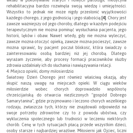
rehabilitacyjna bardzo rozwinęła swoją wiedzę i umiejętności.
Wszystko to jednak nie może nigdy przesłonić wyjątkowości
każdego chorego, z jego godnością i jego słabością
[4]
. Chory jest
zawsze ważniejszy od jego choroby, dlatego w każdym podejściu
terapeutycznym nie można pominąć wysłuchania pacjenta, jego
historii, lęków i obaw. Nawet wtedy, gdy nie można wyleczyć,
zawsze można otoczyć opieką, zawsze można pocieszyć, zawsze
można sprawić, by pacjent poczuł bliskość, która świadczy o
zainteresowaniu osobą bardziej niż jej chorobą. Dlatego
wyrażam życzenie, aby procesy formacji pracowników służby
zdrowia uzdalniały ich do słuchania i nawiązywania relacji.
4.
Miejsca opieki, domy miłosierdzia
Światowy Dzień Chorego jest również właściwą okazją, aby
skupić naszą uwagę na miejscach opieki. W ciągu wieków
miłosierdzie wobec chorych doprowadziło wspólnotę
chrześcijańską do otwarcia niezliczonych “gospód Dobrego
Samarytanina”, gdzie przyjmowano i leczono chorych wszelkiego
rodzaju, zwłaszcza tych, którzy nie znajdowali odpowiedzi na
swoje potrzeby zdrowotne czy to z powodu ubóstwa, czy
wykluczenia społecznego lub trudności w leczeniu niektórych
chorób. Cenę w tych sytuacjach płacą przede wszystkim dzieci,
osoby starsze i najbardziej wrażliwe. Miłosierni jak Ojciec, liczni