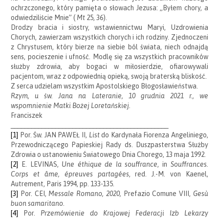
ochrzczonego, który pamięta o słowach Jezusa: „Byłem chory, a
odwiedziliście Mnie” (
Mt
25, 36).
Drodzy bracia i siostry, wstawiennictwu Maryi, Uzdrowienia
Chorych, zawierzam wszystkich chorych i ich rodziny. Zjednoczeni
z Chrystusem, który bierze na siebie ból świata, niech odnajdą
sens, pocieszenie i ufność. Modlę się za wszystkich pracowników
służby zdrowia, aby bogaci w miłosierdzie, ofiarowywali
pacjentom, wraz z odpowiednią opieką, swoją braterską bliskość.
Z serca udzielam wszystkim Apostolskiego Błogosławieństwa.
Rzym, u św. Jana na Lateranie, 10 grudnia 2021 r., we
wspomnienie Matki Bożej Loretańskiej.
Franciszek
______________________________________________
[1]
Por. Św. JAN PAWEŁ II,
List
do Kardynała Fiorenza Angeliniego,
Przewodniczącego Papieskiej Rady ds. Duszpasterstwa Służby
Zdrowia o ustanowieniu Światowego Dnia Chorego, 13 maja 1992.
[2]
E. LEVINAS,
Une éthique de la souffrance
, in
Souffrances.
Corps et âme, épreuves partagées
, red. J.-M. von Kaenel,
Autrement, Paris 1994, pp. 133-135.
[3]
Por. CEI,
Messale Romano, 2020,
Prefazio Comune VIII,
Gesù
buon samaritano
.
[4]
Por.
Przemówienie do Krajowej Federacji Izb Lekarzy