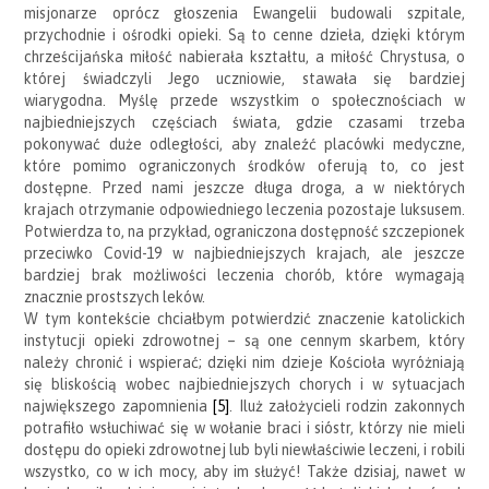
misjonarze oprócz głoszenia Ewangelii budowali szpitale,
przychodnie i ośrodki opieki. Są to cenne dzieła, dzięki którym
chrześcijańska miłość nabierała kształtu, a miłość Chrystusa, o
której świadczyli Jego uczniowie, stawała się bardziej
wiarygodna. Myślę przede wszystkim o społecznościach w
najbiedniejszych częściach świata, gdzie czasami trzeba
pokonywać duże odległości, aby znaleźć placówki medyczne,
które pomimo ograniczonych środków oferują to, co jest
dostępne. Przed nami jeszcze długa droga, a w niektórych
krajach otrzymanie odpowiedniego leczenia pozostaje luksusem.
Potwierdza to, na przykład, ograniczona dostępność szczepionek
przeciwko Covid-19 w najbiedniejszych krajach, ale jeszcze
bardziej brak możliwości leczenia chorób, które wymagają
znacznie prostszych leków.
W tym kontekście chciałbym potwierdzić znaczenie katolickich
instytucji opieki zdrowotnej – są one cennym skarbem, który
należy chronić i wspierać; dzięki nim dzieje Kościoła wyróżniają
się bliskością wobec najbiedniejszych chorych i w sytuacjach
największego zapomnienia
[5]
. Iluż założycieli rodzin zakonnych
potrafiło wsłuchiwać się w wołanie braci i sióstr, którzy nie mieli
dostępu do opieki zdrowotnej lub byli niewłaściwie leczeni, i robili
wszystko, co w ich mocy, aby im służyć! Także dzisiaj, nawet w