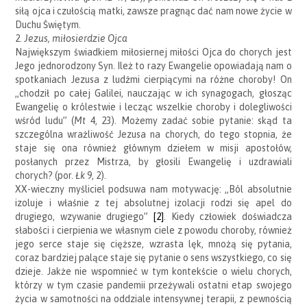
siłą ojca i czułością matki, zawsze pragnąc dać nam nowe życie w
Duchu Świętym.
2.
Jezus, miłosierdzie Ojca
Największym świadkiem miłosiernej miłości Ojca do chorych jest
Jego jednorodzony Syn. Ileż to razy Ewangelie opowiadają nam o
spotkaniach Jezusa z ludźmi cierpiącymi na różne choroby! On
„chodził po całej Galilei, nauczając w ich synagogach, głosząc
Ewangelię o królestwie i lecząc wszelkie choroby i dolegliwości
wśród ludu” (
Mt
4, 23). Możemy zadać sobie pytanie: skąd ta
szczególna wrażliwość Jezusa na chorych, do tego stopnia, że
staje się ona również głównym dziełem w misji apostołów,
posłanych przez Mistrza, by głosili Ewangelię i uzdrawiali
chorych? (por.
Łk
9, 2).
XX-wieczny myśliciel podsuwa nam motywację: „Ból absolutnie
izoluje i właśnie z tej absolutnej izolacji rodzi się apel do
drugiego, wzywanie drugiego”
[2]
. Kiedy człowiek doświadcza
słabości i cierpienia we własnym ciele z powodu choroby, również
jego serce staje się cięższe, wzrasta lęk, mnożą się pytania,
coraz bardziej palące staje się pytanie o sens wszystkiego, co się
dzieje. Jakże nie wspomnieć w tym kontekście o wielu chorych,
którzy w tym czasie pandemii przeżywali ostatni etap swojego
życia w samotności na oddziale intensywnej terapii, z pewnością