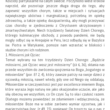
Kościoły partykularne na całym świecie. Poczyniono wiele kroków
naprzód, ale pozostaje jeszcze długa droga do tego, aby
zapewnić wszystkim chorym, także w miejscach i sytuacjach
największego ubóstwa i marginalizacji, potrzebną im opiekę
zdrowotną, a także opiekę duszpasterską, aby mogli przeżywać
czas choroby w zjednoczeniu z Chrystusem ukrzyżowanym i
zmartwychwstałym. Niech trzydziesty Światowy Dzień Chorego,
którego kulminacyjne obchody, z powodu pandemii, nie będą
mogły odbyć się w Arequipie w Peru, lecz odbędą się w Bazylice
św. Piotra w Watykanie, pomoże nam wzrastać w bliskości i
służbie chorym i ich rodzinom.
1.
Miłosierni jak Ojciec
Temat wybrany na ten trzydziesty Dzień Chorego: „
Bądźcie
miłosierni, jak Ojciec wasz jest miłosierny
” (
Łk
6, 36), skłania nas
przede wszystkim do zwrócenia spojrzenia na Boga „bogatego w
miłosierdzie” (por.
Ef
2, 4), który zawsze patrzy na swoje dzieci z
ojcowską miłością, nawet wtedy, gdy one od Niego się oddalają.
Miłosierdzie w rzeczywistości jest
par excellence
imieniem Boga,
które wyraża Jego naturę nie jako okazjonalne uczucie, ale jako
siłę obecną we wszystkim, co On czyni. Są to siła i czułość razem.
Dlatego możemy powiedzieć ze zdumieniem i wdzięcznością, że
miłosierdzie Boże ma w sobie zarówno wymiar ojcostwa, jak i
macierzyństwa (por.
Iz
49, 15), ponieważ On troszczy się o nas z