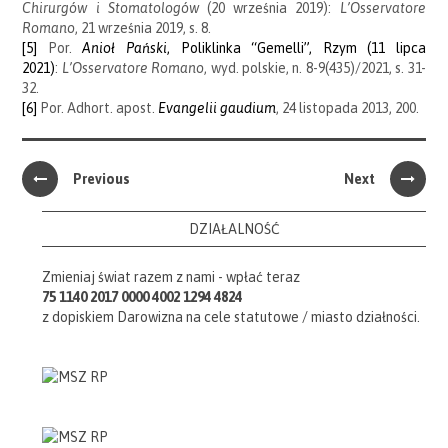
Chirurgów i Stomatologów
(20 września 2019):
L’Osservatore
Romano
, 21 września 2019, s. 8.
[5]
Por.
Anioł Pański
, Poliklinka “Gemelli”, Rzym (11 lipca
2021)
:
L’Osservatore Romano
, wyd. polskie, n. 8-9(435)/2021, s. 31-
32.
[6]
Por. Adhort. apost.
Evangelii gaudium
, 24 listopada 2013, 200.
Previous
Next
DZIAŁALNOŚĆ
Zmieniaj świat razem z nami - wpłać teraz
75 1140 2017 0000 4002 1294 4824
z dopiskiem Darowizna na cele statutowe / miasto działności.