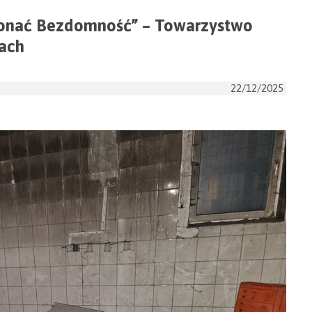
konać Bezdomność” – Towarzystwo
cach
22/12/2025