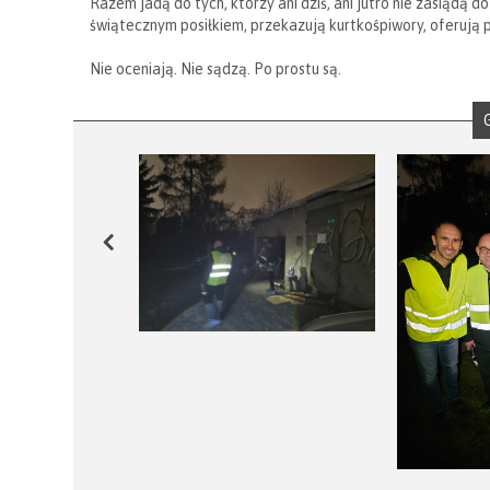
Razem jadą do tych, którzy ani dziś, ani jutro nie zasiądą do
świątecznym posiłkiem, przekazują kurtkośpiwory, oferują 
Nie oceniają. Nie sądzą. Po prostu są.