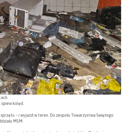
cach.
 śpiew kolęd.
 sprzętu – i wyjazd w teren. Do zespołu Towarzystwa Świętego
oddziału MSM.