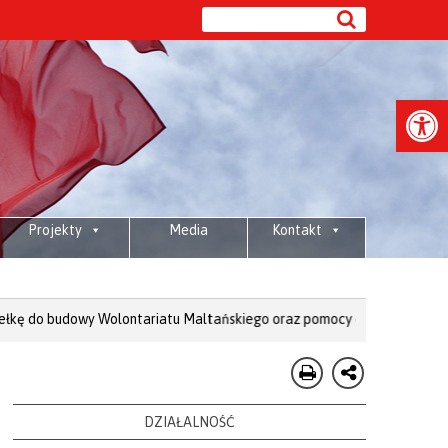
Open
Projekty
Media
Kontakt
wy Wolontariatu Maltańskiego oraz pomocy dla osób potrzebujących. Wpła
DZIAŁALNOŚĆ