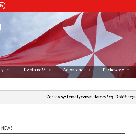
ły
Działalność
Wolontariat
Duchowość
:
Zostań systematycznym darczyńcą! Dołóż cegiełkę do budo
NEWS