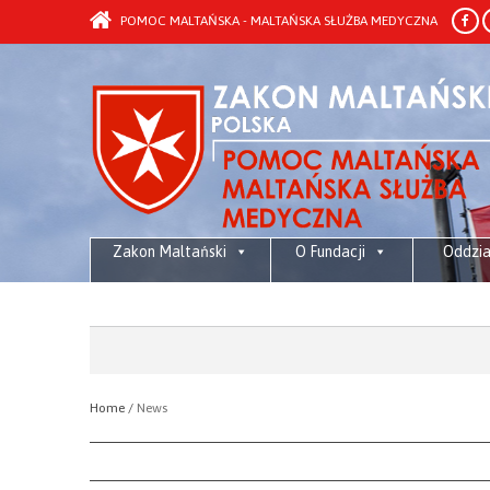
POMOC MALTAŃSKA - MALTAŃSKA SŁUŻBA MEDYCZNA
Zakon Maltański
O Fundacji
Oddzia
Maltańska pomoc
Media
żywnościowa dla
społeczności
przyjmujących, osób
wewnętrznie
przesiedlonych i
uchodźców w Libanie
Home /
News