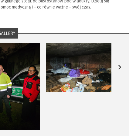
 wigilijnego stołu: do pustostanów, pod wiadukty. Dzielą się
pomoc medyczną i – co równie ważne – swój czas.
GALLERY