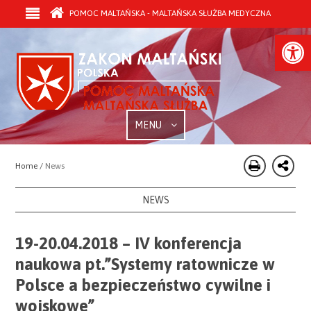
POMOC MALTAŃSKA - MALTAŃSKA SŁUŻBA MEDYCZNA
Open
MENU
Home /
News
NEWS
19-20.04.2018 – IV konferencja
naukowa pt.”Systemy ratownicze w
Polsce a bezpieczeństwo cywilne i
wojskowe”