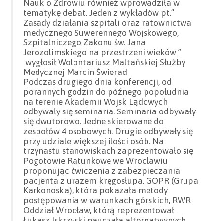
Nauk o Zdrowiu również wprowadziła w
tematykę debat. Jeden z wykładów pt.”
Zasady działania szpitali oraz ratownictwa
medycznego Suwerennego Wojskowego,
Szpitalniczego Zakonu św. Jana
Jerozolimskiego na przestrzeni wieków ”
wygłosił Wolontariusz Maltańskiej Służby
Medycznej Marcin Świerad
Podczas drugiego dnia konferencji, od
porannych godzin do późnego popołudnia
na terenie Akademii Wojsk Lądowych
odbywały się seminaria. Seminaria odbywały
się dwutorowo. Jedne skierowane do
zespołów 4 osobowych. Drugie odbywały się
przy udziale większej ilości osób. Na
trzynastu stanowiskach zaprezentowało się
Pogotowie Ratunkowe we Wrocławiu
proponując ćwiczenia z zabezpieczania
pacjenta z urazem kręgosłupa, GOPR (Grupa
Karkonoska), która pokazała metody
postępowania w warunkach górskich, RWR
Oddział Wrocław, którą reprezentował
Łukasz Iskrzyski nauczała alternatywnych