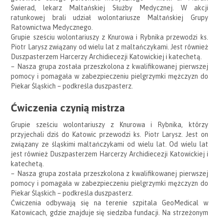
Świerad, lekarz Maltańskiej Służby Medycznej. W akcji
ratunkowej brali udział wolontariusze Maltańskiej Grupy
Ratownictwa Medycznego.
Grupie sześciu wolontariuszy z Knurowa i Rybnika przewodzi ks.
Piotr Larysz związany od wielu lat z maltańczykami. Jest również
Duszpasterzem Harcerzy Archidiecezji Katowickiej i katechetą.
– Nasza grupa została przeszkolona z kwalifikowanej pierwszej
pomocy i pomagała w zabezpieczeniu pielgrzymki mężczyzn do
Piekar Śląskich – podkreśla duszpasterz.
Ćwiczenia czynią mistrza
Grupie sześciu wolontariuszy z Knurowa i Rybnika, którzy
przyjechali dziś do Katowic przewodzi ks. Piotr Larysz. Jest on
związany ze śląskimi maltańczykami od wielu lat. Od wielu lat
jest również Duszpasterzem Harcerzy Archidiecezji Katowickiej i
katechetą.
– Nasza grupa została przeszkolona z kwalifikowanej pierwszej
pomocy i pomagała w zabezpieczeniu pielgrzymki mężczyzn do
Piekar Śląskich – podkreśla duszpasterz.
Ćwiczenia odbywają się na terenie szpitala GeoMedical w
Katowicach, gdzie znajduje się siedziba fundacji. Na strzeżonym