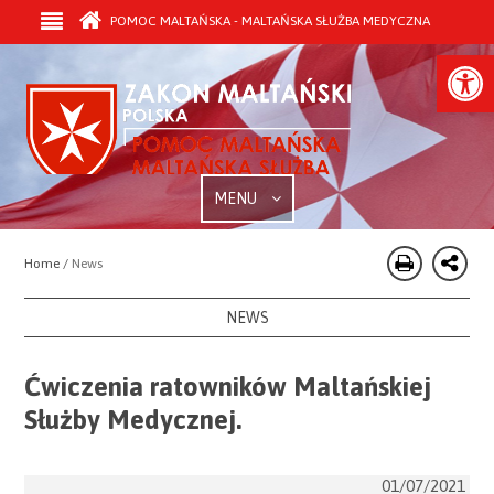
POMOC MALTAŃSKA - MALTAŃSKA SŁUŻBA MEDYCZNA
Open
MENU
Home /
News
NEWS
Ćwiczenia ratowników Maltańskiej
Służby Medycznej.
01/07/2021