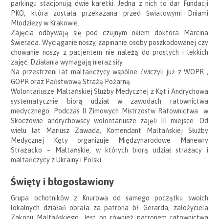
parkingu stacjonują dwie karetki. Jedna z nich to dar Fundacji
PKO, która została przekazana przed Światowymi Dniami
Młodzieży w Krakowie.
Zajęcia odbywają się pod czujnym okiem doktora Marcina
Świerada. Wyciąganie noszy, zapinanie osoby poszkodowanej czy
chowanie noszy z pacjentem nie należą do prostych i lekkich
zajęć. Działania wymagają nieraz siły.
Na przestrzeni lat maltańczycy wspólne ćwiczyli już z WOPR ,
GOPR oraz Państwową Strażą Pożarną.
Wolontariusze Maltańskiej Służby Medycznej z Kęt i Andrychowa
systematycznie biorą udział w zawodach ratownictwa
medycznego. Podczas II Zimowych Mistrzostw Ratownictwa w
Skoczowie andrychowscy wolontariusze zajęli III miejsce. Od
wielu lat Mariusz Zawada, Komendant Maltańskiej Służby
Medycznej Kęty organizuje Międzynarodowe Manewry
Strażacko – Maltańskie, w których biorą udział strażacy i
maltańczycy z Ukrainy i Polski
Święty i błogosławiony
Grupa ochotników z Knurowa od samego początku swoich
lokalnych działań obrała za patrona bł. Gerarda, założyciela
Zakonu Maltańskiego. Jest on również patronem ratownictwa